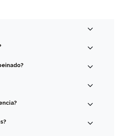
?
peinado?
encia?
es?