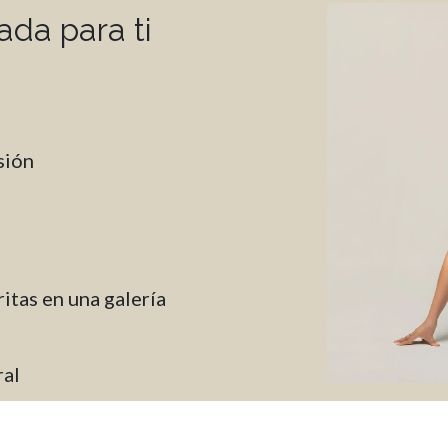
da para ti
sión
itas en una galería
ral