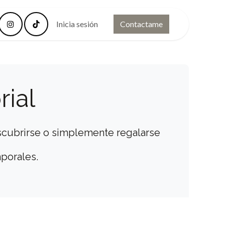
FAQ
Contacto
Inicia sesión
Contactame
rial
scubrirse o simplemente regalarse
mporales.