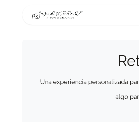
Ir al contenido
Inicio
Portafolio
Ret
Una experiencia personalizada pa
algo par