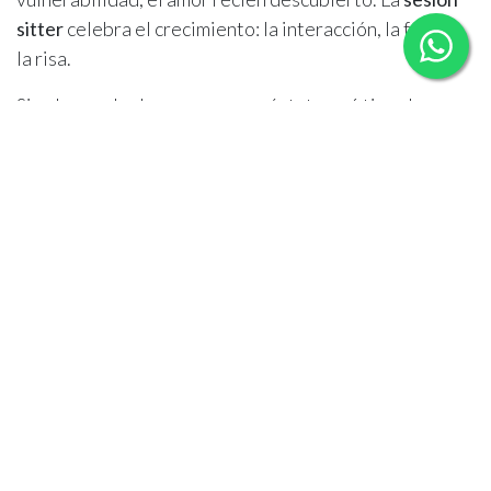
sitter
celebra el crecimiento: la interacción, la fuerza,
la risa.
Si solo puedes hacer una, pregúntate qué tipo de
recuerdo deseas conservar: ¿la dulzura del comienzo o
la chispa de la etapa intermedia? Pero si puedes
planear ambas, el resultado es una secuencia de
imágenes que narran una historia completa: de los
brazos a la independencia, del sueño profundo a la
mirada viva.
El contraste entre ambas sesiones no es una elección
entre dos estilos, sino una oportunidad de documentar
cómo un mismo bebé cambia en cuestión de meses. Es
un testimonio de amor y crecimiento que ningún otro
tipo de fotografía puede reemplazar.