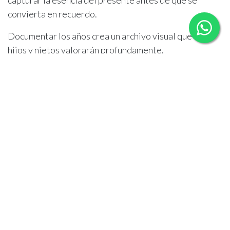
convierta en recuerdo.
Documentar los años crea un archivo visual que tus
hijos y nietos valorarán profundamente.
Al final, no importa cuántos cumpleaños, etapas o
despedidas pasen:
las fotos serán el hilo que
mantenga viva la historia
que construyeron juntos.
en
Sitter, Familia