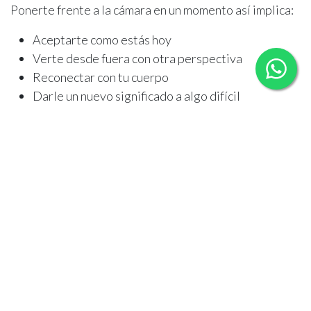
Ponerte frente a la cámara en un momento así implica:
Aceptarte como estás hoy
Verte desde fuera con otra perspectiva
Reconectar con tu cuerpo
Darle un nuevo significado a algo difícil
Y sobre todo:
Elegir cómo quieres recordar tu historia.
No es una sesión triste. Es una
sesión consciente
Este tipo de sesiones no se tratan de victimizarse.
Se tratan de decisión.
De narrativa.