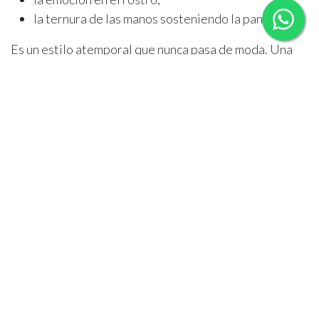
la ternura de las manos sosteniendo la pancita.
Es un estilo atemporal que nunca pasa de moda. Una
foto en blanco y negro podría haber sido tomada hoy o
hace 40 años y seguiría siendo igual de poderosa.
Además, el blanco y negro suele transmitir
sensaciones más íntimas y contemplativas. Es perfecto
para mamás que desean un estilo elegante, sobrio y
artístico.
Cada foto puede tener dos versiones y dos emociones
distintas. El color celebra la vitalidad del embarazo; el
blanco y negro captura la esencia. Elegir ambos
formatos te da una colección completa, que equilibra
lo moderno con lo eterno.
en
Embarazo