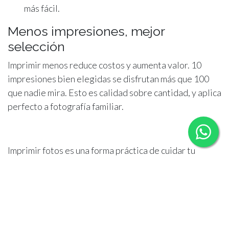
más fácil.
Menos impresiones, mejor
selección
Imprimir menos reduce costos y aumenta valor. 10
impresiones bien elegidas se disfrutan más que 100
que nadie mira. Esto es calidad sobre cantidad, y aplica
perfecto a fotografía familiar.
Imprimir fotos es una forma práctica de cuidar tu
memoria familiar. La clave no es imprimir más, sino
imprimir mejor. Elige imágenes con historia, donde
todos aparezcan, y decide desde el inicio para qué las
quieres: pared, álbum o regalo. Si hoy te sientes
saturada, empieza con una mini selección: 12 fotos del