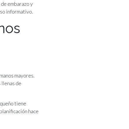
a de embarazo y
so informativo.
nos
rmanos mayores.
 llenas de
equeño tiene
planificación hace