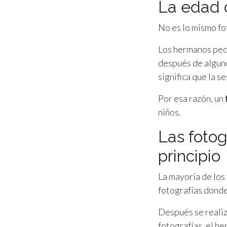
La edad 
No es lo mismo fot
Los hermanos pequ
después de alguno
significa que la 
Por esa razón, un
niños.
Las fotog
principio
La mayoría de los
fotografías donde
Después se realiz
fotografías, el h