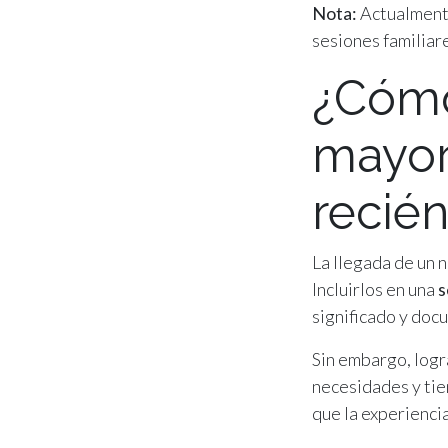
Nota:
Actualmente
sesiones familiar
¿Cómo
mayor
recié
La llegada de un
Incluirlos en una
s
significado y docu
Sin embargo, log
necesidades y tie
que la experiencia