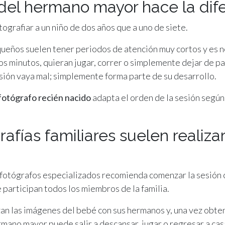
del hermano mayor hace la dif
ografiar a un niño de dos años que a uno de siete.
eños suelen tener periodos de atención muy cortos y es n
s minutos, quieran jugar, correr o simplemente dejar de par
sesión vaya mal; simplemente forma parte de su desarrollo.
fotógrafo recién nacido
adapta el orden de la sesión según
rafías familiares suelen realizar
 fotógrafos especializados recomienda comenzar la sesión 
 participan todos los miembros de la familia.
an las imágenes del bebé con sus hermanos y, una vez obte
ermano mayor puede salir a descansar, jugar o regresar a c