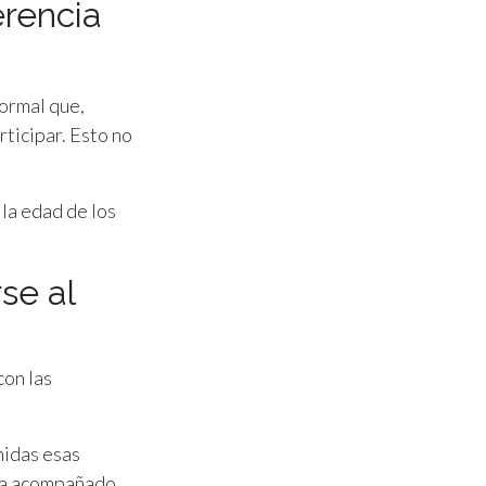
erencia
ormal que,
ticipar. Esto no
 la edad de los
se al
con las
nidas esas
asa acompañado